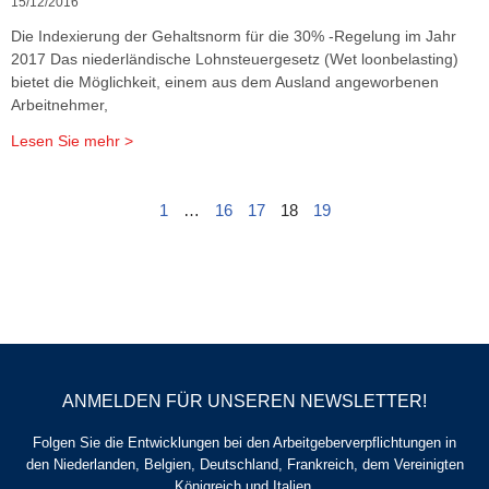
15/12/2016
Die Indexierung der Gehaltsnorm für die 30% -Regelung im Jahr
2017 Das niederländische Lohnsteuergesetz (Wet loonbelasting)
bietet die Möglichkeit, einem aus dem Ausland angeworbenen
Arbeitnehmer,
Lesen Sie mehr >
1
…
16
17
18
19
ANMELDEN FÜR UNSEREN NEWSLETTER!
Folgen Sie die Entwicklungen bei den Arbeitgeberverpflichtungen in
den Niederlanden, Belgien, Deutschland, Frankreich, dem Vereinigten
Königreich und Italien.