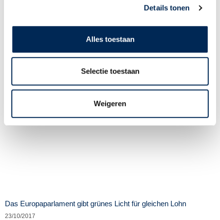
Neues zum niederländischen Gesetz über Arbeitsbedingungen für
Details tonen
entsandte Arbeitnehmer in der Europäischen Union (WagwEU) Die
Einführung eines digitalen Meldesystems in den Niederlanden, im
Rahmen des
Alles toestaan
Lesen Sie mehr >
Selectie toestaan
Weigeren
Das Europaparlament gibt grünes Licht für gleichen Lohn
23/10/2017