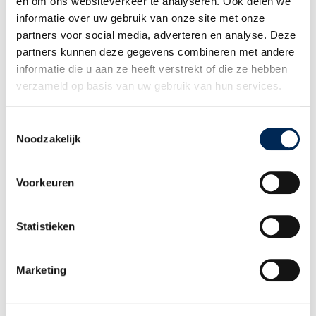
en om ons websiteverkeer te analyseren. Ook delen we
informatie over uw gebruik van onze site met onze
Filter herstellen
partners voor social media, adverteren en analyse. Deze
partners kunnen deze gegevens combineren met andere
informatie die u aan ze heeft verstrekt of die ze hebben
Themenübersicht
verzameld op basis van uw gebruik van hun services.
Toestemmingsselectie
Noodzakelijk
Voorkeuren
Statistieken
Einführung der Meldepflicht bei einer Entsendung in die
Marketing
Niederlande wird verschoben
14/12/2017