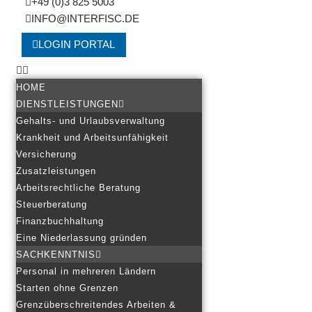
+49 (0)3 825 5003
INFO@INTERFISC.DE
LOGIN PORTAL
HOME
DIENSTLEISTUNGEN
Gehalts- und Urlaubsverwaltung
Krankheit und Arbeitsunfähigkeit
Versicherung
Zusatzleistungen
Arbeitsrechtliche Beratung
Steuerberatung
Finanzbuchhaltung
Eine Niederlassung gründen
SACHKENNTNIS
Personal in mehreren Ländern
Starten ohne Grenzen
Grenzüberschreitendes Arbeiten &