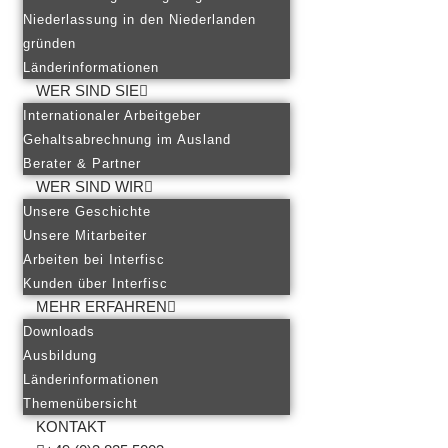
Niederlassung in den Niederlanden
gründen
Länderinformationen
WER SIND SIE
Internationaler Arbeitgeber
Gehaltsabrechnung im Ausland
Berater & Partner
WER SIND WIR
Unsere Geschichte
Unsere Mitarbeiter
Arbeiten bei Interfisc
Kunden über Interfisc
MEHR ERFAHREN
Downloads
Ausbildung
Länderinformationen
Themenübersicht
KONTAKT