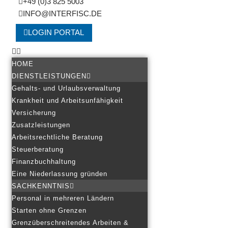
+49 (0)3 825 5003
INFO@INTERFISC.DE
LOGIN PORTAL
HOME
DIENSTLEISTUNGEN
Gehalts- und Urlaubsverwaltung
Krankheit und Arbeitsunfähigkeit
Versicherung
Zusatzleistungen
Arbeitsrechtliche Beratung
Steuerberatung
Finanzbuchhaltung
Eine Niederlassung gründen
SACHKENNTNIS
Personal in mehreren Ländern
Starten ohne Grenzen
Grenzüberschreitendes Arbeiten &