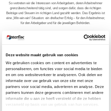
So vertreten wir die Interessen von Arbeitgebern, deren Arbeitnehmer
grenzüberschreitend tätig sind, und sorgen dafür, dass die richtigen
Beiträge und Steuern im richtigen Land gezahlt werden. Das Ergebnis ist
eine „Win-win-win“-Situation: ein dreifacher Erfolg – für den Arbeitnehmer,
für den Arbeitgeber und für die jeweiligen Behörden.
WARUM WIR UNSERE ARBEIT MACHEN
Wir tun dies, um sicherzustellen, dass Sie bei der grenzüberschreitenden
Unternehmensführung nicht durch Wissenslücken bei komplexen
Deze website maakt gebruik van cookies
nationalen und internationalen Bestimmungen behindert werden.
We gebruiken cookies om content en advertenties te
Schließlich wird von Arbeitgebern erwartet, dass sie die Gesetze und
personaliseren, om functies voor social media te bieden
rechtlichen Vorschriften in Personalangelegenheiten kennen und
anwenden. Insbesondere wenn Sie Arbeitnehmer im Ausland
en om ons websiteverkeer te analyseren. Ook delen we
beschäftigen, ist dies jedoch kaum zu leisten. In diesem Fall müssen
informatie over uw gebruik van onze site met onze
Sie sich auf einen starken Partner verlassen können, der über
partners voor social media, adverteren en analyse. Deze
lückenloses Fachwissen verfügt. Wir kümmern uns bei Interfisc um die
partners kunnen deze gegevens combineren met andere
gesamte Lohnbuchhaltung und Personalverwaltung für Ihre Arbeitnehmer
informatie die u aan ze heeft verstrekt of die ze hebben
jenseits der Grenze, damit Sie sich ganz auf Ihr Kerngeschäft
konzentrieren können.
verzameld op basis van uw gebruik van hun services.