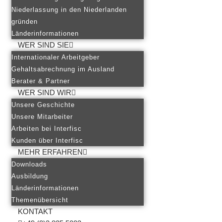
Niederlassung in den Niederlanden
gründen
Länderinformationen
WER SIND SIE
Internationaler Arbeitgeber
Gehaltsabrechnung im Ausland
Berater & Partner
WER SIND WIR
Unsere Geschichte
Unsere Mitarbeiter
Arbeiten bei Interfisc
Kunden über Interfisc
MEHR ERFAHREN
Downloads
Ausbildung
Länderinformationen
Themenübersicht
KONTAKT