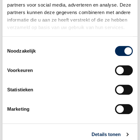
partners voor social media, adverteren en analyse. Deze
KONTAKT
partners kunnen deze gegevens combineren met andere
+49 (0)3 825 5003
informatie die u aan ze heeft verstrekt of die ze hebben
INFO@INTERFISC.DE
verzameld op basis van uw gebruik van hun services.
LOGIN PORTAL
Toestemmingsselectie
Noodzakelijk
Voorkeuren
Statistieken
PORTAL MY INTERFISC ONLINE
Marketing
My Interfisc Online – das Portal für Arbeitgeber
& Arbeitnehmer
Über
My Interfisc Online Payroll
können unsere Kunden und ihre
Details tonen
Arbeitnehmer in den Niederlanden zu jedem beliebigen Zeitpunkt über