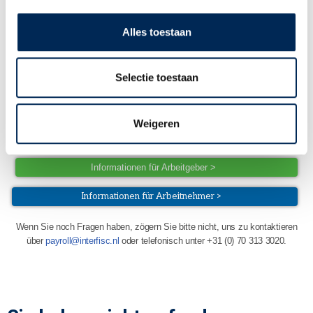
ihre Gehaltsdaten (Gehaltsabrechnungen, Jahresübersichten &
Urlaubssaldo) verfügen. Arbeitgeber können damit auch
Alles toestaan
Berichterstattungen oder Gehaltsberechnungen erstellen & Änderungen
durchgeben.
Selectie toestaan
Direkt zum Portal >
Um Ihnen die Nutzung unseres Portals und des Urlaubsmoduls zu
erleichtern, bieten wir verschiedene Handbücher an. Wählen Sie unten
Weigeren
eine Option um weiter zu lesen.
Informationen für Arbeitgeber >
Informationen für Arbeitnehmer >
Wenn Sie noch Fragen haben, zögern Sie bitte nicht, uns zu kontaktieren
über
payroll@interfisc.nl
oder telefonisch unter +31 (0) 70 313 3020.