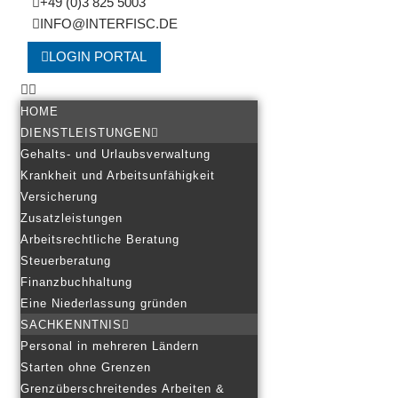
+49 (0)3 825 5003
INFO@INTERFISC.DE
LOGIN PORTAL
HOME
DIENSTLEISTUNGEN
Gehalts- und Urlaubsverwaltung
Krankheit und Arbeitsunfähigkeit
Versicherung
Zusatzleistungen
Arbeitsrechtliche Beratung
Steuerberatung
Finanzbuchhaltung
Eine Niederlassung gründen
SACHKENNTNIS
Personal in mehreren Ländern
Starten ohne Grenzen
Grenzüberschreitendes Arbeiten &