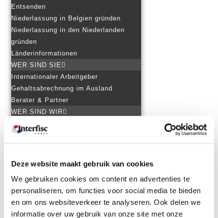
Entsenden
Niederlassung in Belgien gründen
Niederlassung in den Niederlanden
gründen
Länderinformationen
WER SIND SIE
Internationaler Arbeitgeber
Gehaltsabrechnung im Ausland
Berater & Partner
WER SIND WIR
Unsere Geschichte
Unsere Mitarbeiter
Arbeiten bei Interfisc
Kunden über Interfisc
Deze website maakt gebruik van cookies
MEHR ERFAHREN
We gebruiken cookies om content en advertenties te
Downloads
personaliseren, om functies voor social media te bieden
Ausbildung
en om ons websiteverkeer te analyseren. Ook delen we
Länderinformationen
informatie over uw gebruik van onze site met onze
Themenübersicht