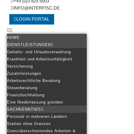
+49 (0)3 825 5003
INFO@INTERFISC.DE
LOGIN PORTAL
HOME
DIENSTLEISTUNGEN
Gehalts- und Urlaubsverwaltung
Krankheit und Arbeitsunfähigkeit
Versicherung
Zusatzleistungen
Arbeitsrechtliche Beratung
Steuerberatung
Finanzbuchhaltung
Eine Niederlassung gründen
SACHKENNTNIS
Personal in mehreren Ländern
Starten ohne Grenzen
Grenzüberschreitendes Arbeiten &