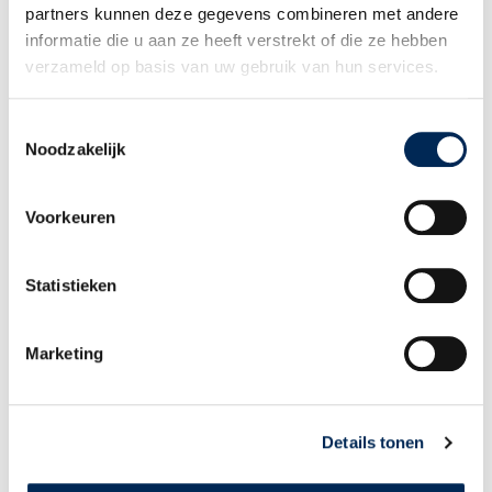
partners kunnen deze gegevens combineren met andere
KONTAKT
informatie die u aan ze heeft verstrekt of die ze hebben
+49 (0)3 825 5003
verzameld op basis van uw gebruik van hun services.
INFO@INTERFISC.DE
LOGIN PORTAL
Toestemmingsselectie
Noodzakelijk
Voorkeuren
Statistieken
Marketing
Anmeldeformular Newsletter
E-Mail-Adresse
*
Details tonen