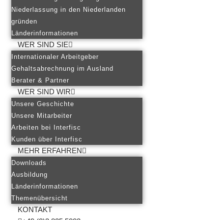
Niederlassung in den Niederlanden
gründen
Länderinformationen
WER SIND SIE
Internationaler Arbeitgeber
Gehaltsabrechnung im Ausland
Berater & Partner
WER SIND WIR
Unsere Geschichte
Unsere Mitarbeiter
Arbeiten bei Interfisc
Kunden über Interfisc
MEHR ERFAHREN
Downloads
Ausbildung
Länderinformationen
Themenübersicht
KONTAKT