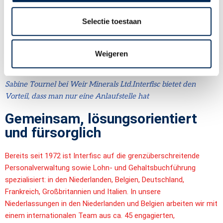
Gert-Jan Haarman bei Heuver Den Ham BV.
Interfisc ist unser
Selectie toestaan
eigener vertrauter Ansprechpartner im Ausland
Gabriel Marijsse bei CFE.
Interfisc ist ein guter
Weigeren
Sparringspartner’
Sabine Tournel bei Weir Minerals Ltd.
Interfisc bietet den
Vorteil, dass man nur eine Anlaufstelle hat
Gemeinsam, lösungsorientiert
und fürsorglich
Bereits seit 1972 ist
Interfisc
auf die grenzüberschreitende
Personalverwaltung
sowie Lohn- und Gehaltsbuchführung
spezialisiert: in den Niederlanden, Belgien,
Deutschland,
Frankreich, Großbritannien und Italien. In unsere
Niederlassungen
in den Niederlanden und Belgien arbeiten wir mit
einem internationalen Team aus
ca. 45 engagierten,