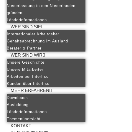
Niederlassung in den Niederlanden
gründen
Länderinformationen
WER SIND SIE
Internationaler Arbeitgeber
Gehaltsabrechnung im Ausland
Berater & Partner
WER SIND WIR
Unsere Geschichte
Unsere Mitarbeiter
Arbeiten bei Interfisc
Kunden über Interfisc
MEHR ERFAHREN
Downloads
Ausbildung
Länderinformationen
Themenübersicht
KONTAKT