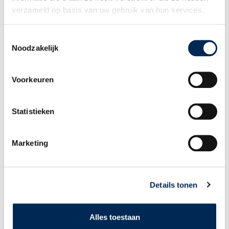
verzameld op basis van uw gebruik van hun services.
HANDBUCH FÜR URLAUBSERFASSUNG
Urlaubserfassung (auf Englisch)
Toestemmingsselectie
Noodzakelijk
HÄUFIG GESTELLTE FRAGEN ÜBER DAS PORTAL
Voorkeuren
Question 1: I have to enter an "Authentication code".
Where can I find it?
Question 2: Making a new password, this doesn't
Statistieken
work ...
Questions 3: My "Authentication code" no longer
Marketing
works. I have another phone or my phone has been
reset to factory settings.
Questions 4: I have tried to reset my account, but
didn’t receive the e-mail from Software Gemak/Unit4.
Details tonen
Alles toestaan