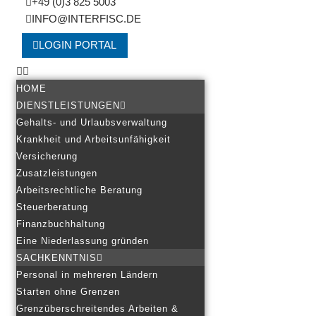
+49 (0)3 825 5003
INFO@INTERFISC.DE
LOGIN PORTAL
HOME
DIENSTLEISTUNGEN
Gehalts- und Urlaubsverwaltung
Krankheit und Arbeitsunfähigkeit
Versicherung
Zusatzleistungen
Arbeitsrechtliche Beratung
Steuerberatung
Finanzbuchhaltung
Eine Niederlassung gründen
SACHKENNTNIS
Personal in mehreren Ländern
Starten ohne Grenzen
Grenzüberschreitendes Arbeiten &