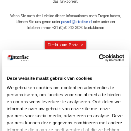
das funktioniert.
Wenn Sie nach der Lektüre dieser Informationen noch Fragen haben,
können Sie uns gerne unter
payroll@interfisc.nl
oder unter der
Telefonnummer +31 (0)70 313 3020 kontaktieren.
Direkt zum Portal >
EINIGE DIESER INFORMATIONEN SIND NUR AUF ENGLISCH
VERFÜGBAR. WIR ARBEITEN AN DER AKTUALISIERUNG DER
DEUTSCHSPRACHIGEN DOKUMENTE.
Deze website maakt gebruik van cookies
WENN SIE SICH SCHNELL ANMELDEN MÖCHTEN, VERWENDEN
SIE UNSERE QUICK GUIDE
We gebruiken cookies om content en advertenties te
Quick Guide (auf Englisch)
personaliseren, om functies voor social media te bieden
en om ons websiteverkeer te analyseren. Ook delen we
informatie over uw gebruik van onze site met onze
ÄNDERUNGEN & ERGÄNZUNGEN
partners voor social media, adverteren en analyse. Deze
Hochladen von Dokumenten
Video:
Hochladen von Dokumenten
partners kunnen deze gegevens combineren met andere
informatie die u aan ze heeft verstrekt of die ze hebben