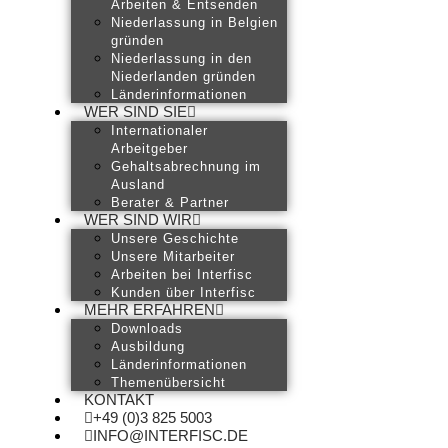
Arbeiten & Entsenden
Niederlassung in Belgien
gründen
Niederlassung in den
Niederlanden gründen
Länderinformationen
WER SIND SIE
Internationaler
Arbeitgeber
Gehaltsabrechnung im
Ausland
Berater & Partner
WER SIND WIR
Unsere Geschichte
Unsere Mitarbeiter
Arbeiten bei Interfisc
Kunden über Interfisc
MEHR ERFAHREN
Downloads
Ausbildung
Länderinformationen
Themenübersicht
KONTAKT
+49 (0)3 825 5003
INFO@INTERFISC.DE