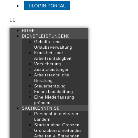
LOGIN PORTAL
HOME
DIENSTLEISTUNGEN
Gehalts- und
Urlaubsverwaltung
Krankheit und
Arbeitsunfähigkeit
Versicherung
Zusatzleistungen
Arbeitsrechtliche
Beratung
Steuerberatung
Finanzbuchhaltung
Eine Niederlassung
gründen
SACHKENNTNIS
Personal in mehreren
Ländern
Starten ohne Grenzen
Grenzüberschreitendes
Arbeiten & Entsenden