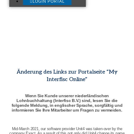
LOGIN PORTAL
Änderung des Links zur Portalseite “My
Interfisc Online”
Wenn Sie Kunde unserer niederländischen
Lohnbuchhaltung (Interfisc B.V.) sind, lesen Sie die
folgende Meldung, in englischer Sprache, sorgfältig und
informieren Sie Ihre Mitarbeiter um Fragen zu vermeiden.
Mid-March 2021, our software provider Unit4 was taken-over by the
company Exact. As a result of this not only did Unit4 change its name