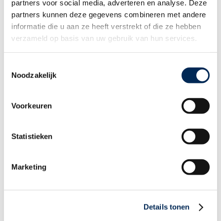
Kind regards,
partners voor social media, adverteren en analyse. Deze
partners kunnen deze gegevens combineren met andere
Your Dutch Interfisc payroll team
informatie die u aan ze heeft verstrekt of die ze hebben
verzameld op basis van uw gebruik van hun services.
MÖCHTEN SIE AUF DEM LAUFENDEN BLEIBEN?
Toestemmingsselectie
Folgen Sie uns über
LinkedIn
Noodzakelijk
Voorkeuren
Verwandten Themen
Statistieken
Ermäßigung der Arbeitgeberkosten bei
ersten Einstellungen in Belgien: LSS- oder
Zielgruppenermäßigung der
Arbeitgeberbeiträge zur sozialen Sicherheit
Marketing
Details tonen
Niederlande | Steuerfreie
Kilometerpauschale rückwirkend ab dem 1.