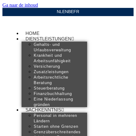
Ga naar de inhoud
NL
EN
BE
FR
HOME
DIENSTLEISTUNGEN
Gehalts- und
Urlaubsverwaltung
Krankheit und
Arbeitsunfähigkeit
Versicherung
Zusatzleistungen
Arbeitsrechtliche
Beratung
Steuerberatung
Finanzbuchhaltung
Eine Niederlassung
gründen
SACHKENNTNIS
Personal in mehreren
Ländern
Starten ohne Grenzen
Grenzüberschreitendes