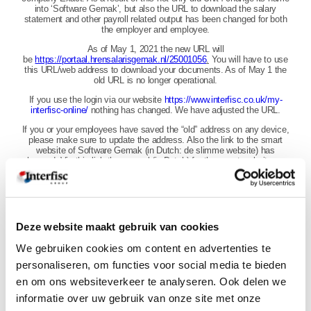
into ‘Software Gemak’, but also the URL to download the salary
statement and other payroll related output has been changed for both
the employer and employee.
As of May 1, 2021 the new URL will
be
https://portaal.hrensalarisgemak.nl/25001056
.
You will have to use
this URL/web address to download your documents. As of May 1 the
old URL is no longer operational.
If you use the login via our website
https://www.interfisc.co.uk/my-
interfisc-online/
nothing has changed. We have adjusted the URL.
If you or your employees have saved the “old” address on any device,
please make sure to update the address. Also the link to the smart
website of Software Gemak (in Dutch: de slimme website) has
changed. Via this link the manual (in Dutch) for the smart website can
be accessed
‘Slimme website’
.
We have already updated our manuals:
Quick Guide English
Deze website maakt gebruik van cookies
Quick Guide Dutch
We gebruiken cookies om content en advertenties te
personaliseren, om functies voor social media te bieden
If the signal you receive, after 1 May 2021, redirects you to the old
en om ons websiteverkeer te analyseren. Ook delen we
URL/address, please note we have informed our provider to adjust
this. In this case, please login using our website.
informatie over uw gebruik van onze site met onze