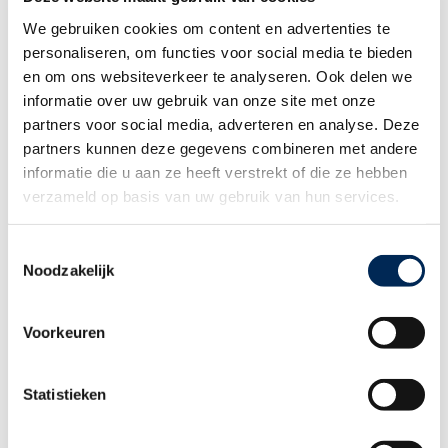
We gebruiken cookies om content en advertenties te
Verwandten Themen
personaliseren, om functies voor social media te bieden
en om ons websiteverkeer te analyseren. Ook delen we
informatie over uw gebruik van onze site met onze
Ermäßigung der Arbeitgeberkosten bei
partners voor social media, adverteren en analyse. Deze
ersten Einstellungen in Belgien: LSS- oder
Zielgruppenermäßigung der
partners kunnen deze gegevens combineren met andere
Arbeitgeberbeiträge zur sozialen Sicherheit
informatie die u aan ze heeft verstrekt of die ze hebben
verzameld op basis van uw gebruik van hun services.
Arbeitsordnung in Belgien: eine Pflicht für
Toestemmingsselectie
Arbeitgeber
Noodzakelijk
Voorkeuren
Statistieken
Employer of Record in Belgien