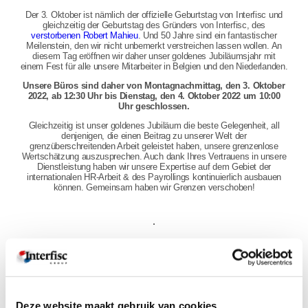
Der 3. Oktober ist nämlich der offizielle Geburtstag von Interfisc und
gleichzeitig der Geburtstag des Gründers von Interfisc, des
verstorbenen Robert Mahieu
. Und 50 Jahre sind ein fantastischer
Meilenstein, den wir nicht unbemerkt verstreichen lassen wollen. An
diesem Tag eröffnen wir daher unser goldenes Jubiläumsjahr mit
einem Fest für alle unsere Mitarbeiter in Belgien und den Niederlanden.
Unsere Büros sind daher von Montagnachmittag, den 3. Oktober
2022, ab 12:30 Uhr bis Dienstag, den 4. Oktober 2022 um 10:00
Uhr geschlossen.
Gleichzeitig ist unser goldenes Jubiläum die beste Gelegenheit, all
denjenigen, die einen Beitrag zu unserer Welt der
grenzüberschreitenden Arbeit geleistet haben, unsere grenzenlose
Wertschätzung auszusprechen. Auch dank Ihres Vertrauens in unsere
Dienstleistung haben wir unsere Expertise auf dem Gebiet der
internationalen HR-Arbeit & des Payrollings kontinuierlich ausbauen
können. Gemeinsam haben wir Grenzen verschoben!
Sie können noch mehr von uns erwarten, aber das bleibt vorerst noch
eine Überraschung. Achten Sie in jedem Fall auf die Newsletter im
kommenden Jahr.
Deze website maakt gebruik van cookies