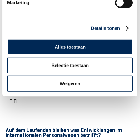
Marketing
Alle Themen anzeigen >
Details tonen
Wir bieten unsere Dienstleistung in
Alles toestaan
folgenden Ländern an:
Niederlande
,
Belgien
,
Deutschland
,
Italien
,
Frankreich
Selectie toestaan
und
Großbritannien
Weigeren
Veröffentlichungsdatum:
30/09/2022
Auf dem Laufenden bleiben was Entwicklungen im
internationalen Personalwesen betrifft?