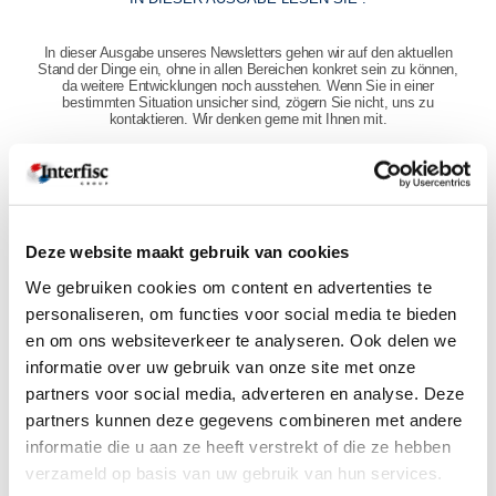
In dieser Ausgabe unseres Newsletters gehen wir auf den aktuellen
Stand der Dinge ein, ohne in allen Bereichen konkret sein zu können,
da weitere Entwicklungen noch ausstehen. Wenn Sie in einer
bestimmten Situation unsicher sind, zögern Sie nicht, uns zu
kontaktieren. Wir denken gerne mit Ihnen mit.
Klicken Sie um den Newsletter zu lesen:
"Internationale HR & Payroll Angelegenheiten" >
Möchten Sie jede Ausgabe in Ihrer eigenen Mailbox erhalten? Dann
registrieren Sie sich unten für die niederländische, französische,
Deze website maakt gebruik van cookies
englische und / oder deutsche Ausgabe unserer „Internationale HR- &
Payroll -Angelegenheiten“:
We gebruiken cookies om content en advertenties te
personaliseren, om functies voor social media te bieden
Anmeldung für Newsletter >
en om ons websiteverkeer te analyseren. Ook delen we
informatie over uw gebruik van onze site met onze
partners voor social media, adverteren en analyse. Deze
Verwandten Themen
partners kunnen deze gegevens combineren met andere
informatie die u aan ze heeft verstrekt of die ze hebben
verzameld op basis van uw gebruik van hun services.
Ermäßigung der Arbeitgeberkosten bei
ersten Einstellungen in Belgien: LSS- oder