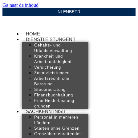
Ga naar de inhoud
NL
EN
BE
FR
HOME
DIENSTLEISTUNGEN
Gehalts- und
Urlaubsverwaltung
Krankheit und
Arbeitsunfähigkeit
Versicherung
Zusatzleistungen
Arbeitsrechtliche
Beratung
Steuerberatung
Finanzbuchhaltung
Eine Niederlassung
gründen
SACHKENNTNIS
Personal in mehreren
Ländern
Starten ohne Grenzen
Grenzüberschreitendes