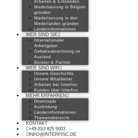
Arbeiten & Entsenden
Niederlassung in Belgien
gründen
Niederlassung in den
Niederlanden gründen
Länderinformationen
WER SIND SIE
Internationaler
Arbeitgeber
Gehaltsabrechnung im
Ausland
Berater & Partner
WER SIND WIR
Unsere Geschichte
Unsere Mitarbeiter
Arbeiten bei Interfisc
Kunden über Interfisc
MEHR ERFAHREN
Downloads
Ausbildung
Länderinformationen
Themenübersicht
KONTAKT
+49 (0)3 825 5003
INFO@INTERFISC.DE