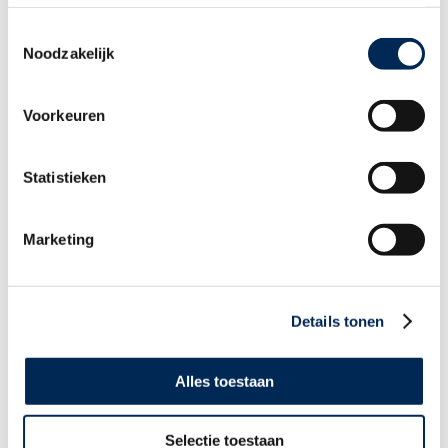
Zielgruppenermäßigung der
Arbeitgeberbeiträge zur sozialen Sicherheit
Toestemmingsselectie
Noodzakelijk
Voorkeuren
Arbeitsordnung in Belgien: eine Pflicht für
Arbeitgeber
Statistieken
Marketing
Employer of Record in Belgien
Details tonen
Alles toestaan
Alle Themen anzeigen >
Selectie toestaan