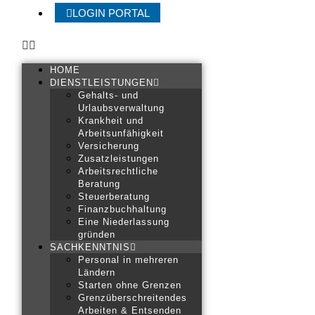
LOGIN PORTAL
HOME
DIENSTLEISTUNGEN
Gehalts- und
Urlaubsverwaltung
Krankheit und
Arbeitsunfähigkeit
Versicherung
Zusatzleistungen
Arbeitsrechtliche
Beratung
Steuerberatung
Finanzbuchhaltung
Eine Niederlassung
gründen
SACHKENNTNIS
Personal in mehreren
Ländern
Starten ohne Grenzen
Grenzüberschreitendes
Arbeiten & Entsenden