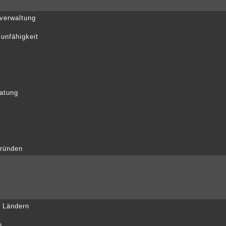
verwaltung
sunfähigkeit
ratung
gründen
n Ländern
n