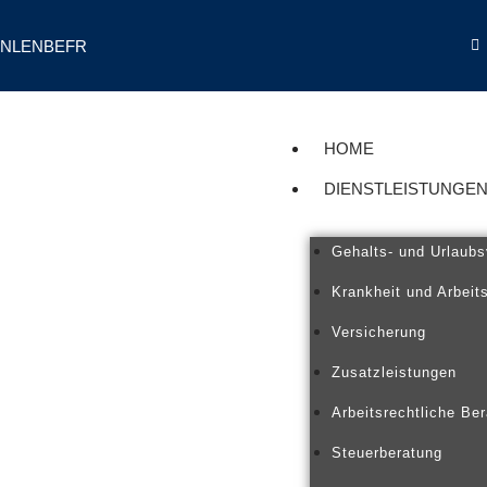
NL
EN
BE
FR
Ga
naar
de
inhoud
HOME
DIENSTLEISTUNGE
Gehalts- und Urlaubs
Krankheit und Arbeit
Versicherung
Zusatzleistungen
Arbeitsrechtliche Be
Steuerberatung