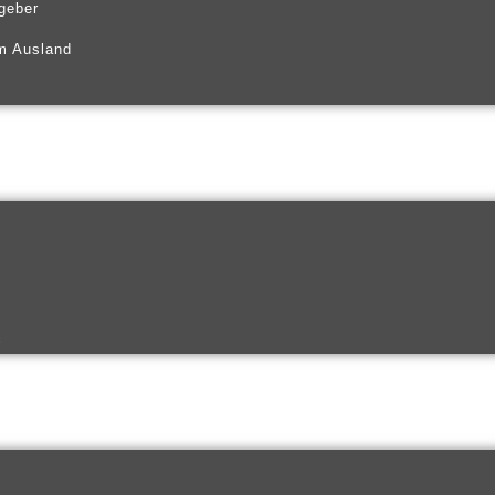
tgeber
m Ausland
c