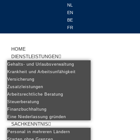
NL
EN
Ga
BE
naar
FR
de
inhoud
HOME
DIENSTLEISTUNGEN
Gehalts- und Urlaubsverwaltung
Krankheit und Arbeitsunfähigkeit
Versicherung
Zusatzleistungen
Arbeitsrechtliche Beratung
Steuerberatung
Finanzbuchhaltung
Eine Niederlassung gründen
SACHKENNTNIS
Personal in mehreren Ländern
Starten ohne Grenzen