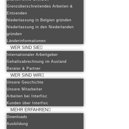
Grenzüberschreitendes Arbeiten &
Entsenden
Niederlassung in Belgien gründen
Niederlassung in den Niederlanden
gründen
Länderinformationen
WER SIND SIE
Internationaler Arbeitgeber
Gehaltsabrechnung im Ausland
Berater & Partner
WER SIND WIR
Unsere Geschichte
Unsere Mitarbeiter
Arbeiten bei Interfisc
Kunden über Interfisc
MEHR ERFAHREN
Downloads
Ausbildung