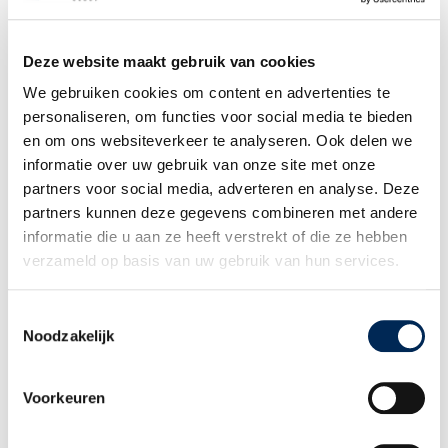
netherlands
(0)
Niederlande
(52)
Deze website maakt gebruik van cookies
Vereinigtes Königreich
(3)
We gebruiken cookies om content en advertenties te
personaliseren, om functies voor social media te bieden
Filter herstellen
en om ons websiteverkeer te analyseren. Ook delen we
informatie over uw gebruik van onze site met onze
Themenübersicht
partners voor social media, adverteren en analyse. Deze
partners kunnen deze gegevens combineren met andere
informatie die u aan ze heeft verstrekt of die ze hebben
verzameld op basis van uw gebruik van hun services.
Toestemmingsselectie
Noodzakelijk
Voorkeuren