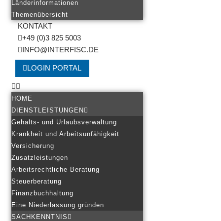
Länderinformationen
Themenübersicht
KONTAKT
+49 (0)3 825 5003
INFO@INTERFISC.DE
LOGIN PORTAL
HOME
DIENSTLEISTUNGEN
Gehalts- und Urlaubsverwaltung
Krankheit und Arbeitsunfähigkeit
Versicherung
Zusatzleistungen
Arbeitsrechtliche Beratung
Steuerberatung
Finanzbuchhaltung
Eine Niederlassung gründen
SACHKENNTNIS