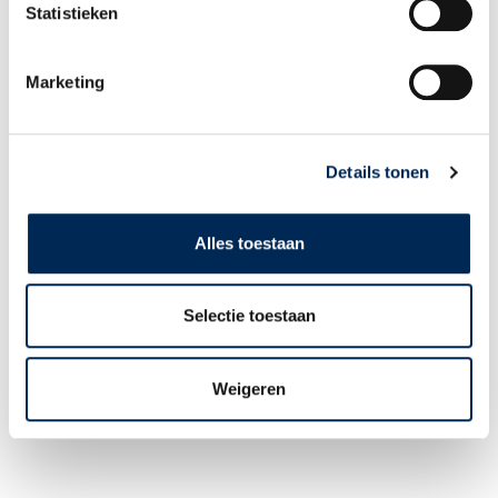
Statistieken
Ermäßigung der Arbeitgeberkosten bei ersten Einstellungen in
Belgien: LSS- oder Zielgruppenermäßigung der
Arbeitgeberbeiträge zur sozialen Sicherheit
Marketing
10/06/2026
Senken Sie Ihre Arbeitgeberkosten für Ihren ersten Arbeitnehmer in
Belgien Planen Sie Personal in Belgien einzustellen? Dann können
Details tonen
Sie möglicherweise von einer föderalen Maßnahme profitieren,
Lesen Sie mehr >
Alles toestaan
Selectie toestaan
Weigeren