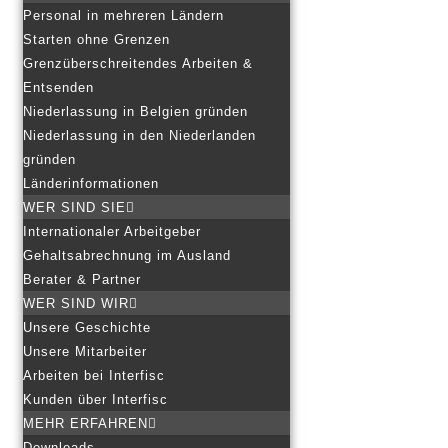
Personal in mehreren Ländern
Starten ohne Grenzen
Grenzüberschreitendes Arbeiten &
Entsenden
Niederlassung in Belgien gründen
Niederlassung in den Niederlanden
gründen
Länderinformationen
WER SIND SIE
Internationaler Arbeitgeber
Gehaltsabrechnung im Ausland
Berater & Partner
WER SIND WIR
Unsere Geschichte
Unsere Mitarbeiter
Arbeiten bei Interfisc
Kunden über Interfisc
MEHR ERFAHREN
Downloads