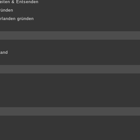
eiten & Entsenden
ründen
erlanden gründen
land