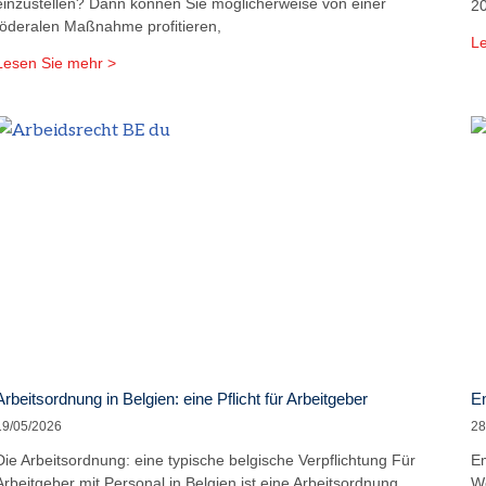
einzustellen? Dann können Sie möglicherweise von einer
20
föderalen Maßnahme profitieren,
Le
Lesen Sie mehr >
Arbeitsordnung in Belgien: eine Pflicht für Arbeitgeber
Em
19/05/2026
28
Die Arbeitsordnung: eine typische belgische Verpflichtung Für
Em
Arbeitgeber mit Personal in Belgien ist eine Arbeitsordnung
We