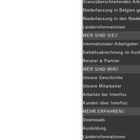
Grenzüberschreitendes Arb
Niederlassung in Belgien g
Niederlassung in den Nied
Länderinformationen
WER SIND SIE
Internationaler Arbeitgeber
Gehaltsabrechnung im Aus
Berater & Partner
WER SIND WIR
Unsere Geschichte
Unsere Mitarbeiter
Arbeiten bei Interfisc
Kunden über Interfisc
MEHR ERFAHREN
Downloads
Ausbildung
Länderinformationen