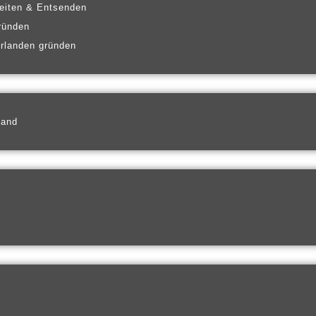
eiten & Entsenden
ründen
erlanden gründen
land