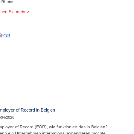
26 eine
sen Sie mehr >
ployer of Record in Belgien
/04/2026
ployer of Record (EOR), wie funktioniert das in Belgien?
nn ein Unternehmen international expandieren möchte,