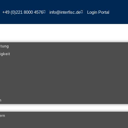
+49 (0)221 8000 4576
info@interfisc.de
Login Portal
ltung
igkeit
n
ern