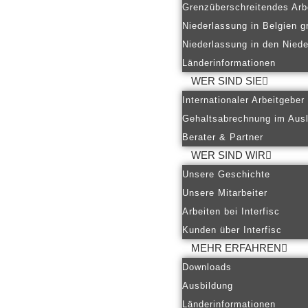
Grenzüberschreitendes Arb
Niederlassung in Belgien g
Niederlassung in den Nied
Länderinformationen
WER SIND SIE
Internationaler Arbeitgeber
Gehaltsabrechnung im Aus
Berater & Partner
WER SIND WIR
Unsere Geschichte
Unsere Mitarbeiter
Arbeiten bei Interfisc
Kunden über Interfisc
MEHR ERFAHREN
Downloads
Ausbildung
Länderinformationen