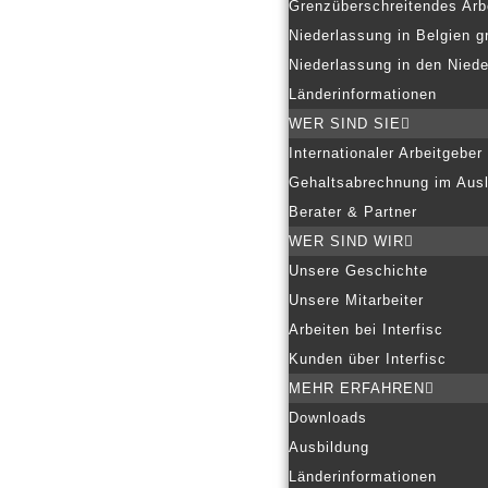
Grenzüberschreitendes Arb
Niederlassung in Belgien g
Niederlassung in den Nied
Länderinformationen
WER SIND SIE
Internationaler Arbeitgeber
Gehaltsabrechnung im Aus
Berater & Partner
WER SIND WIR
Unsere Geschichte
Unsere Mitarbeiter
Arbeiten bei Interfisc
Kunden über Interfisc
MEHR ERFAHREN
Downloads
Ausbildung
Länderinformationen