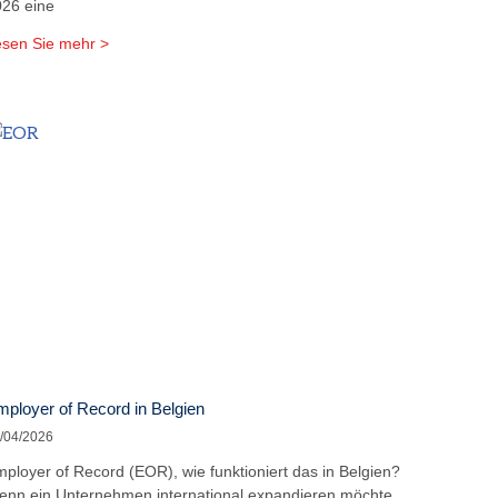
26 eine
sen Sie mehr >
ployer of Record in Belgien
/04/2026
ployer of Record (EOR), wie funktioniert das in Belgien?
nn ein Unternehmen international expandieren möchte,