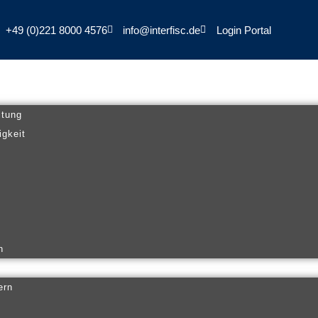
+49 (0)221 8000 4576
info@interfisc.de
Login Portal
ltung
igkeit
n
ern