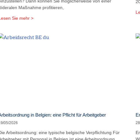
einzustellen? Dann können Sie möglicherweise von einer
20
föderalen Maßnahme profitieren,
Le
Lesen Sie mehr >
Arbeitsordnung in Belgien: eine Pflicht für Arbeitgeber
Em
19/05/2026
28
Die Arbeitsordnung: eine typische belgische Verpflichtung Für
Em
Arbeitgeber mit Personal in Belgien ist eine Arbeitsordnung
We