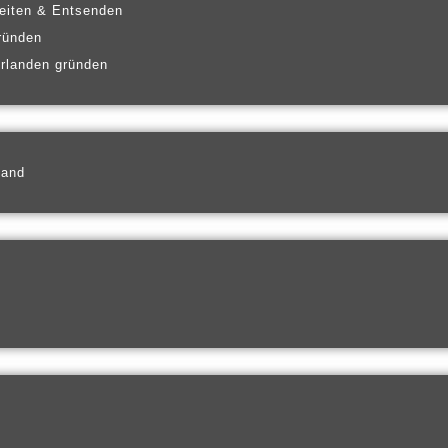
eiten & Entsenden
ründen
erlanden gründen
land