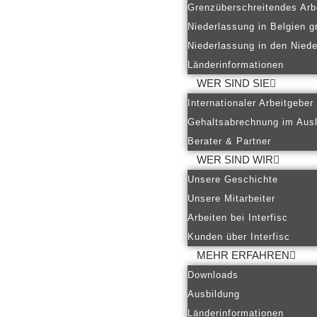
Grenzüberschreitendes Arb
Niederlassung in Belgien g
Niederlassung in den Nied
Länderinformationen
WER SIND SIE
Internationaler Arbeitgeber
Gehaltsabrechnung im Aus
Berater & Partner
WER SIND WIR
Unsere Geschichte
Unsere Mitarbeiter
Arbeiten bei Interfisc
Kunden über Interfisc
MEHR ERFAHREN
Downloads
Ausbildung
Länderinformationen