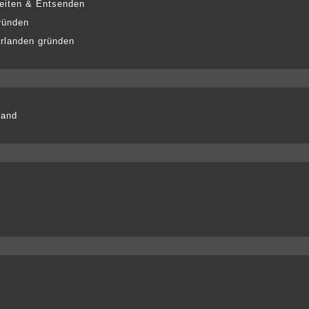
eiten & Entsenden
ründen
erlanden gründen
land