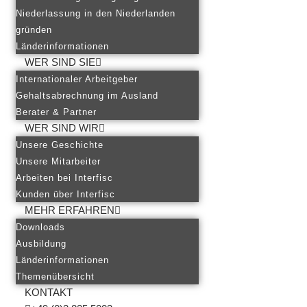
Niederlassung in den Niederlanden
gründen
Länderinformationen
WER SIND SIE
Internationaler Arbeitgeber
Gehaltsabrechnung im Ausland
Berater & Partner
WER SIND WIR
Unsere Geschichte
Unsere Mitarbeiter
Arbeiten bei Interfisc
Kunden über Interfisc
MEHR ERFAHREN
Downloads
Ausbildung
Länderinformationen
Themenübersicht
KONTAKT