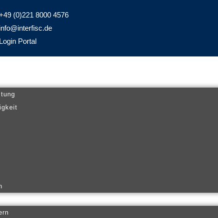
+49 (0)221 8000 4576
info@interfisc.de
Login Portal
ltung
igkeit
n
ern