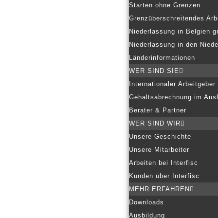
Starten ohne Grenzen
Grenzüberschreitendes Arb
Niederlassung in Belgien g
Niederlassung in den Nied
Länderinformationen
WER SIND SIE
Internationaler Arbeitgeber
Gehaltsabrechnung im Aus
Berater & Partner
WER SIND WIR
Unsere Geschichte
Unsere Mitarbeiter
Arbeiten bei Interfisc
Kunden über Interfisc
MEHR ERFAHREN
Downloads
Ausbildung