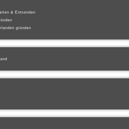
eiten & Entsenden
ründen
erlanden gründen
land