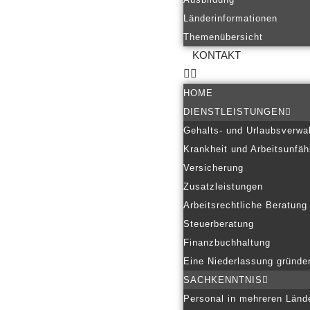
Länderinformationen
Themenübersicht
KONTAKT
HOME
DIENSTLEISTUNGEN
Gehalts- und Urlaubsverwa
Krankheit und Arbeitsunfäh
Versicherung
Zusatzleistungen
Arbeitsrechtliche Beratung
Steuerberatung
Finanzbuchhaltung
Eine Niederlassung gründe
SACHKENNTNIS
Personal in mehreren Länd