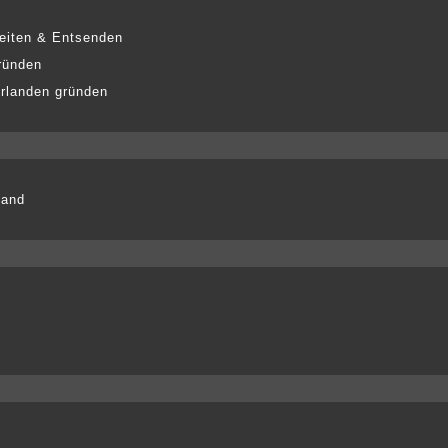
eiten & Entsenden
ründen
erlanden gründen
land