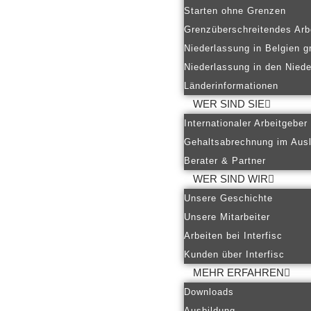
Starten ohne Grenzen
Grenzüberschreitendes Arb
Niederlassung in Belgien g
Niederlassung in den Nied
Länderinformationen
WER SIND SIE
Internationaler Arbeitgeber
Gehaltsabrechnung im Aus
Berater & Partner
WER SIND WIR
Unsere Geschichte
Unsere Mitarbeiter
Arbeiten bei Interfisc
Kunden über Interfisc
MEHR ERFAHREN
Downloads
Ausbildung