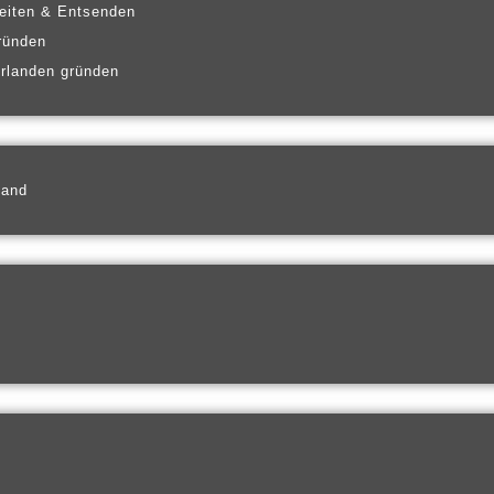
eiten & Entsenden
ründen
erlanden gründen
land