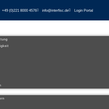
+49 (0)221 8000 4576
info@interfisc.de
Login Portal
ltung
igkeit
n
ern