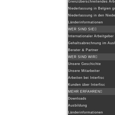
Grenzüberschreitendes Arb
Niederlassung in Belgien g
Niederlassung in den Nied
Länderinformationen
WER SIND SIE
Internationaler Arbeitgeber
Gehaltsabrechnung im Aus
Berater & Partner
WER SIND WIR
Unsere Geschichte
Unsere Mitarbeiter
Arbeiten bei Interfisc
Kunden über Interfisc
MEHR ERFAHREN
Downloads
Ausbildung
Länderinformationen