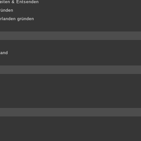
eiten & Entsenden
ründen
erlanden gründen
land