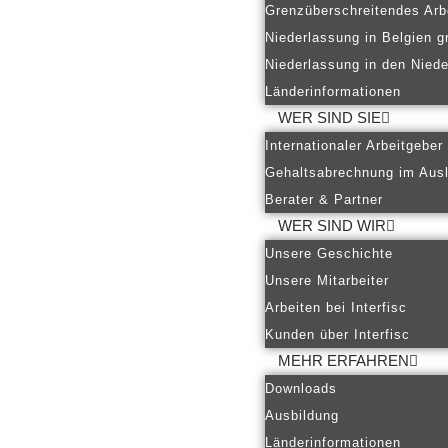
Grenzüberschreitendes Arb
Niederlassung in Belgien g
Niederlassung in den Nied
Länderinformationen
WER SIND SIE
Internationaler Arbeitgeber
Gehaltsabrechnung im Aus
Berater & Partner
WER SIND WIR
Unsere Geschichte
Unsere Mitarbeiter
Arbeiten bei Interfisc
Kunden über Interfisc
MEHR ERFAHREN
Downloads
Ausbildung
Länderinformationen