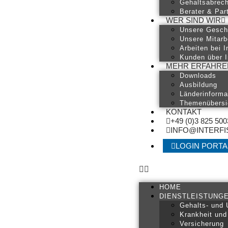
Gehaltsabrec
Berater & Par
WER SIND WIR
Unsere Gesch
Unsere Mitarb
Arbeiten bei I
Kunden über I
MEHR ERFAHRE
Downloads
Ausbildung
Länderinforma
Themenübersi
KONTAKT
+49 (0)3 825 500
INFO@INTERFI
LOGIN PORTA
HOME
DIENSTLEISTUNG
Gehalts- und 
Krankheit und
Versicherung