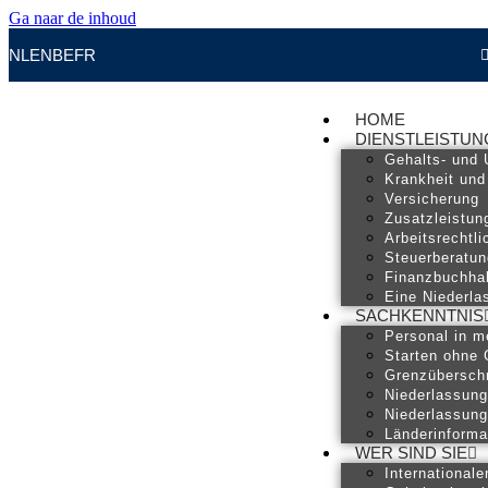
Ga naar de inhoud
NL
EN
BE
FR
HOME
DIENSTLEISTU
Gehalts- und 
Krankheit und
Versicherung
Zusatzleistun
Arbeitsrechtl
Steuerberatun
Finanzbuchha
Eine Niederla
SACHKENNTNIS
Personal in m
Starten ohne
Grenzüberschr
Niederlassung
Niederlassung
Länderinforma
WER SIND SIE
Internationale