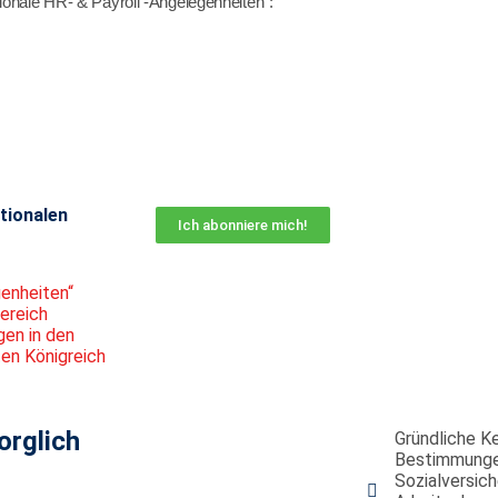
ionale HR- & Payroll -Angelegenheiten“:
tionalen
Ich abonniere mich!
genheiten“
ereich
gen in den
ten Königreich
orglich
Gründliche Ke
Bestimmungen
Sozialversich