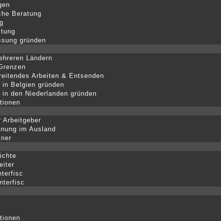
gen
iche Beratung
g
ltung
ssung gründen
ehreren Ländern
 Grenzen
eitendes Arbeiten & Entsenden
 in Belgien gründen
 in den Niederlanden gründen
tionen
r Arbeitgeber
hnung im Ausland
tner
ichte
eiter
nterfisc
nterfisc
tionen