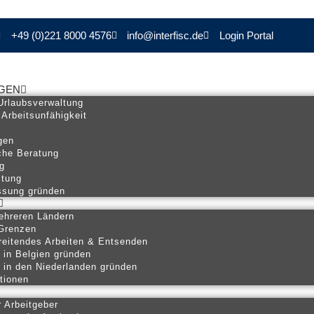
+49 (0)221 8000 4576
info@interfisc.de
Login Portal
NGEN
Urlaubsverwaltung
 Arbeitsunfähigkeit
gen
iche Beratung
g
ltung
ssung gründen
ehreren Ländern
 Grenzen
eitendes Arbeiten & Entsenden
 in Belgien gründen
 in den Niederlanden gründen
tionen
r Arbeitgeber