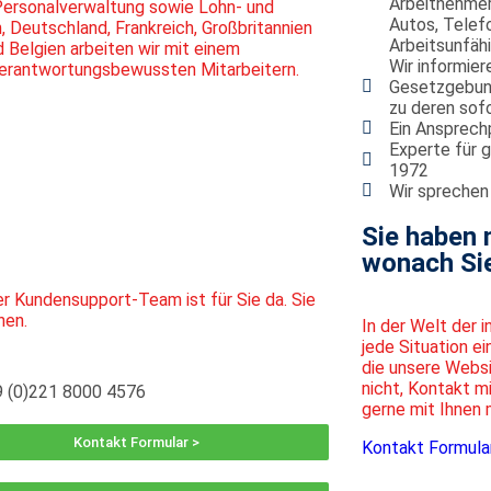
Arbeitnehmer
Personalverwaltung
sowie Lohn- und
Autos, Telefo
,
Deutschland, Frankreich, Großbritannien
Arbeitsunfäh
d Belgien arbeiten wir mit einem
Wir informier
verantwortungsbewussten Mitarbeitern.
Gesetzgebung
zu deren sof
Ein Ansprechp
Experte für 
1972
Wir sprechen
Sie haben 
wonach Si
r Kundensupport-Team ist für Sie da. Sie
hen.
In der Welt der 
jede Situation ei
die unsere Websi
nicht, Kontakt m
 (0)221 8000 4576
gerne mit Ihnen 
Kontakt Formular >
Kontakt Formula