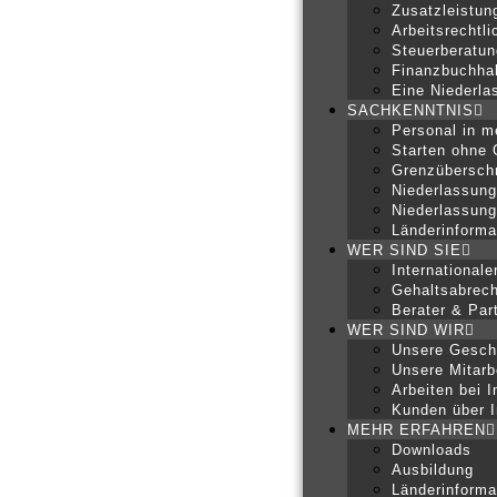
Zusatzleistun
Arbeitsrechtl
Steuerberatun
Finanzbuchha
Eine Niederla
SACHKENNTNIS
Personal in m
Starten ohne
Grenzüberschr
Niederlassung
Niederlassung
Länderinforma
WER SIND SIE
Internationale
Gehaltsabrec
Berater & Par
WER SIND WIR
Unsere Gesch
Unsere Mitarb
Arbeiten bei I
Kunden über I
MEHR ERFAHREN
Downloads
Ausbildung
Länderinforma