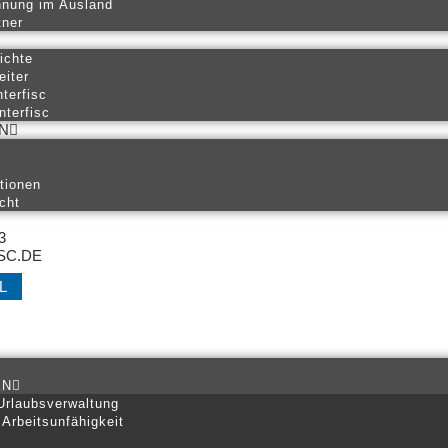
hnung im Ausland
tner
ichte
eiter
nterfisc
nterfisc
N
tionen
cht
3
SC.DE
L
EN
Urlaubsverwaltung
 Arbeitsunfähigkeit