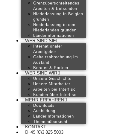
Grenzüberschreitendes
Arbeiten & Entsenden
Niederlassung in Belgien
gründen
Niederlassung in den
Niederlanden gründen
Länderinformationen
WER SIND SIE
Internationaler
Arbeitgeber
Gehaltsabrechnung im
Ausland
Berater & Partner
WER SIND WIR
Unsere Geschichte
Unsere Mitarbeiter
Arbeiten bei Interfisc
Kunden über Interfisc
MEHR ERFAHREN
Downloads
Ausbildung
Länderinformationen
Themenübersicht
KONTAKT
+49 (0)3 825 5003