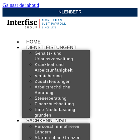
Ga naar de inhoud
NL
EN
BE
FR
HOME
DIENSTLEISTUNGEN
Gehalts- und
Urlaubsverwaltung
Krankheit und
Arbeitsunfähigkeit
Versicherung
Zusatzleistungen
Arbeitsrechtliche
Beratung
Steuerberatung
Finanzbuchhaltung
Eine Niederlassung
gründen
SACHKENNTNIS
Personal in mehreren
Ländern
Starten ohne Grenzen