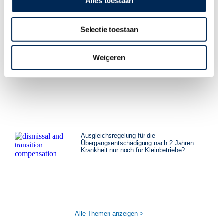
Alles toestaan
Selectie toestaan
Weigeren
Arbeitsordnung in Belgien: eine Pflicht für
Arbeitgeber
Ausgleichsregelung für die
Übergangsentschädigung nach 2 Jahren
Krankheit nur noch für Kleinbetriebe?
Alle Themen anzeigen >