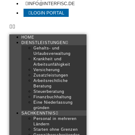
INFO@INTERFISC.DE
LOGIN PORTAL
HOME
DIENSTLEISTUNGEN
Gehalts- und
Urlaubsverwaltung
Krankheit und
Arbeitsunfähigkeit
Versicherung
Zusatzleistungen
Arbeitsrechtliche
Beratung
Steuerberatung
Finanzbuchhaltung
Eine Niederlassung
gründen
SACHKENNTNIS
Personal in mehreren
Ländern
Starten ohne Grenzen
Grenzüberschreitendes