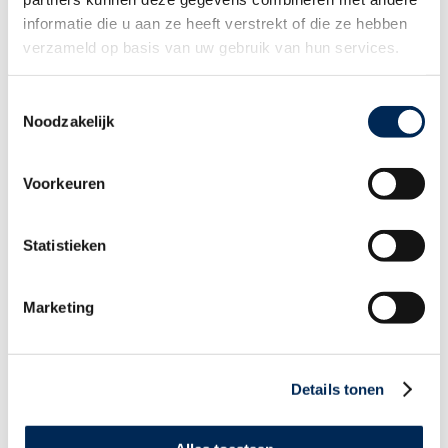
Program und Anmeldeformular >
informatie die u aan ze heeft verstrekt of die ze hebben
verzameld op basis van uw gebruik van hun services.
🇳🇱
Bitte beachten Sie:
Dieses Programm wird
auch auf
Niederländisch
angeboten, und zwar am 25. März 2026 von 10.00 bis
Toestemmingsselectie
11.00 Uhr. Möchten Sie stattdessen an der niederländischsprachigen
Version teilnehmen?
Klicken Sie hier, um sich anzumelden
.
Noodzakelijk
Voorkeuren
Verwandten Themen
Statistieken
Ermäßigung der Arbeitgeberkosten bei
ersten Einstellungen in Belgien: LSS- oder
Zielgruppenermäßigung der
Marketing
Arbeitgeberbeiträge zur sozialen Sicherheit
Details tonen
Niederlande | Steuerfreie
Kilometerpauschale rückwirkend ab dem 1.
Januar 2026 erhöht