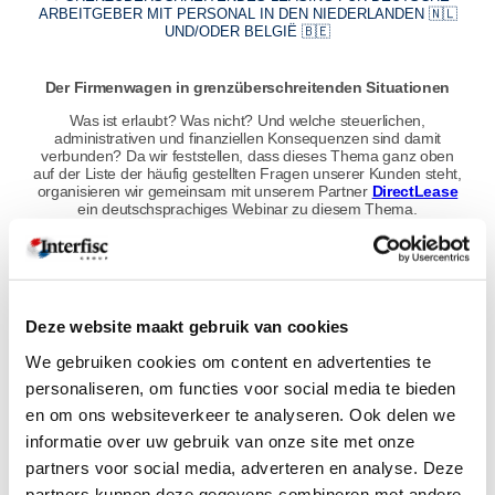
ARBEITGEBER MIT PERSONAL IN DEN NIEDERLANDEN 🇳🇱
UND/ODER BELGIË 🇧🇪
Der Firmenwagen in grenzüberschreitenden Situationen
Was ist erlaubt? Was nicht? Und welche steuerlichen,
administrativen und finanziellen Konsequenzen sind damit
verbunden?
Da wir feststellen, dass dieses Thema ganz oben
auf der Liste der häufig gestellten Fragen unserer Kunden steht,
organisieren wir gemeinsam mit unserem Partner
DirectLease
ein deutschsprachiges Webinar zu diesem Thema.
In diesem kostenlosen Webinar erhalten Sie Einblick in die
Risiken, Verpflichtungen und die optimale Gestaltung von
grenzüberschreitendem Leasing – genau das Wissen, das Sie
benötigen, um unangenehme Überraschungen zu vermeiden.
Deze website maakt gebruik van cookies
We gebruiken cookies om content en advertenties te
🚗 PROGRAMM UND ANMELDEN
personaliseren, om functies voor social media te bieden
en om ons websiteverkeer te analyseren. Ook delen we
Datum
: Freitag 27. März 2026
informatie over uw gebruik van onze site met onze
Zeitpunkt:
von 10:00 tot 11:00 Uhr
Online
: über Microsoft Teams
partners voor social media, adverteren en analyse. Deze
partners kunnen deze gegevens combineren met andere