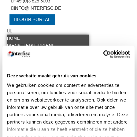
+49 (0)3 825 5003
INFO@INTERFISC.DE
LOGIN PORTAL
HOME
DIENSTLEISTUNGEN
Gehalts- und Urlaubsverwaltung
Krankheit und Arbeitsunfähigkeit
Versicherung
Zusatzleistungen
Deze website maakt gebruik van cookies
Arbeitsrechtliche Beratung
We gebruiken cookies om content en advertenties te
Steuerberatung
personaliseren, om functies voor social media te bieden
Finanzbuchhaltung
en om ons websiteverkeer te analyseren. Ook delen we
Eine Niederlassung gründen
informatie over uw gebruik van onze site met onze
SACHKENNTNIS
partners voor social media, adverteren en analyse. Deze
Personal in mehreren Ländern
partners kunnen deze gegevens combineren met andere
Starten ohne Grenzen
informatie die u aan ze heeft verstrekt of die ze hebben
Grenzüberschreitendes Arbeiten &
verzameld op basis van uw gebruik van hun services.