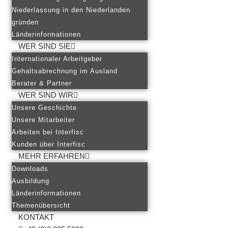
Niederlassung in den Niederlanden
gründen
Länderinformationen
WER SIND SIE
Internationaler Arbeitgeber
Gehaltsabrechnung im Ausland
Berater & Partner
WER SIND WIR
Unsere Geschichte
Unsere Mitarbeiter
Arbeiten bei Interfisc
Kunden über Interfisc
MEHR ERFAHREN
Downloads
Ausbildung
Länderinformationen
Themenübersicht
KONTAKT