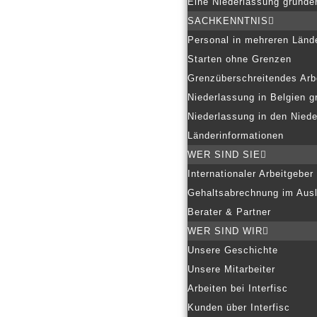
Eine Niederlassung gründe
SACHKENNTNIS
Personal in mehreren Länd
Starten ohne Grenzen
Grenzüberschreitendes Arb
Niederlassung in Belgien g
Niederlassung in den Nied
Länderinformationen
WER SIND SIE
Internationaler Arbeitgeber
Gehaltsabrechnung im Aus
Berater & Partner
WER SIND WIR
Unsere Geschichte
Unsere Mitarbeiter
Arbeiten bei Interfisc
Kunden über Interfisc