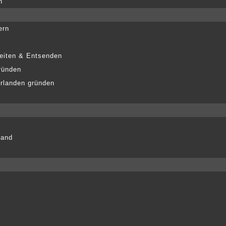
n
ern
eiten & Entsenden
ründen
erlanden gründen
land