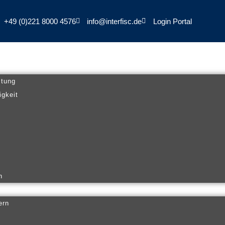
+49 (0)221 8000 4576
info@interfisc.de
Login Portal
ltung
igkeit
n
ern