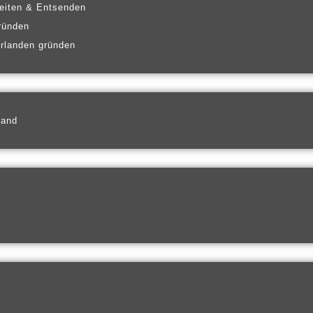
eiten & Entsenden
ründen
erlanden gründen
land