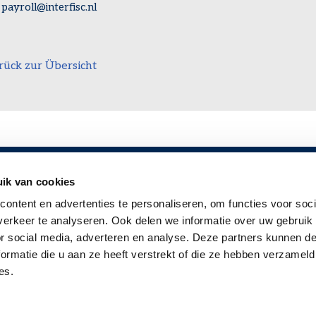
payroll@interfisc.nl
rück zur Übersicht
ik van cookies
 INFORMATIONEN
FOLGEN SIE UNS
ontent en advertenties te personaliseren, om functies voor soci
rage
erkeer te analyseren. Ook delen we informatie over uw gebruik
or social media, adverteren en analyse. Deze partners kunnen 
nsbroschüre
ormatie die u aan ze heeft verstrekt of die ze hebben verzameld
es.
n