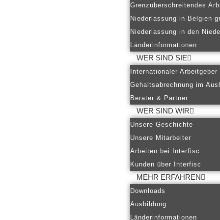
Grenzüberschreitendes Arb
Niederlassung in Belgien g
Niederlassung in den Nied
Länderinformationen
WER SIND SIE
Internationaler Arbeitgeber
Gehaltsabrechnung im Aus
Berater & Partner
WER SIND WIR
Unsere Geschichte
Unsere Mitarbeiter
Arbeiten bei Interfisc
Kunden über Interfisc
MEHR ERFAHREN
Downloads
Ausbildung
Länderinformationen