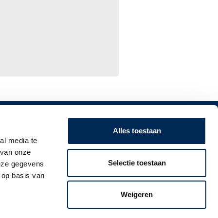
ANMELDEN FÜR UNSEREN NEWSLETTER!
Alles toestaan
al media te
Folgen Sie die Entwicklungen bei den
 van onze
Arbeitgeberverpflichtungen in den Niederlanden,
Selectie toestaan
deze gegevens
Belgien, Deutschland, Frankreich, dem Vereinigten
 op basis van
Königreich und Italien.
Weigeren
Ich abonniere mich!