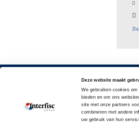
Zu
Deze website maakt gebru
KONTAKT
WEITERE
We gebruiken cookies om c
Unsere Niederlassungen
Angebotsanf
bieden en om ons websitev
site met onze partners vo
Kontakformular
Unternehme
combineren met andere inf
info@interfisc.de
Ausbildung
uw gebruik van hun servic
+49 (0)221 8000 4576
Downloads
Kunden-Logi