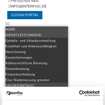
+49 (0)3 825 5003
INFO@INTERFISC.DE
LOGIN PORTAL
HOME
DIENSTLEISTUNGEN
Gehalts- und Urlaubsverwaltung
Krankheit und Arbeitsunfähigkeit
Versicherung
Zusatzleistungen
Arbeitsrechtliche Beratung
Steuerberatung
Finanzbuchhaltung
Eine Niederlassung gründen
SACHKENNTNIS
Personal in mehreren Ländern
Starten ohne Grenzen
Grenzüberschreitendes Arbeiten &