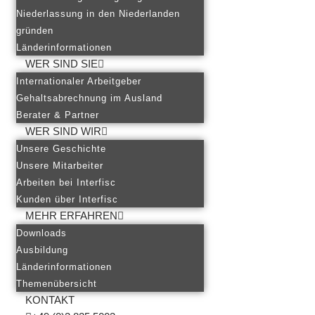
Niederlassung in den Niederlanden
gründen
Länderinformationen
WER SIND SIE
Internationaler Arbeitgeber
Gehaltsabrechnung im Ausland
Berater & Partner
WER SIND WIR
Unsere Geschichte
Unsere Mitarbeiter
Arbeiten bei Interfisc
Kunden über Interfisc
MEHR ERFAHREN
Downloads
Ausbildung
Länderinformationen
Themenübersicht
KONTAKT