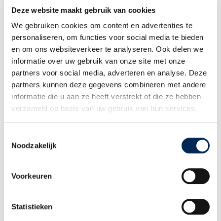
Entsenden
Deze website maakt gebruik van cookies
Niederlassung in Belgien gründen
We gebruiken cookies om content en advertenties te
Niederlassung in den Niederlanden
personaliseren, om functies voor social media te bieden
gründen
en om ons websiteverkeer te analyseren. Ook delen we
Länderinformationen
informatie over uw gebruik van onze site met onze
WER SIND SIE
partners voor social media, adverteren en analyse. Deze
Internationaler Arbeitgeber
partners kunnen deze gegevens combineren met andere
Gehaltsabrechnung im Ausland
informatie die u aan ze heeft verstrekt of die ze hebben
Berater & Partner
verzameld op basis van uw gebruik van hun services.
WER SIND WIR
Unsere Geschichte
Toestemmingsselectie
Unsere Mitarbeiter
Noodzakelijk
Arbeiten bei Interfisc
Kunden über Interfisc
MEHR ERFAHREN
Voorkeuren
Downloads
Ausbildung
Statistieken
Länderinformationen
Themenübersicht