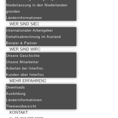
Niederlassung in den Niederlanden
gründen
Länderinformationen
WER SIND SIE
Internationaler Arbeitgeber
Gehaltsabrechnung im Ausland
Berater & Partner
WER SIND WIR
Unsere Geschichte
Unsere Mitarbeiter
Arbeiten bei Interfisc
Kunden über Interfisc
MEHR ERFAHREN
Downloads
Ausbildung
Länderinformationen
Themenübersicht
KONTAKT