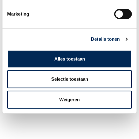
KONTAKT
Marketing
+49 (0)3 825 5003
INFO@INTERFISC.DE
LOGIN PORTAL
Details tonen
Alles toestaan
Selectie toestaan
Weigeren