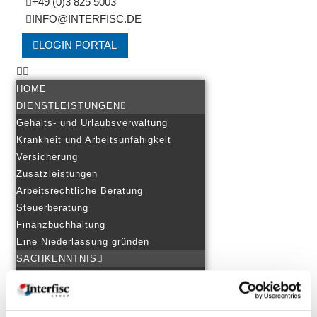
+49 (0)3 825 5003
INFO@INTERFISC.DE
LOGIN PORTAL
HOME
DIENSTLEISTUNGEN
Gehalts- und Urlaubsverwaltung
Krankheit und Arbeitsunfähigkeit
Versicherung
Zusatzleistungen
Arbeitsrechtliche Beratung
Steuerberatung
Finanzbuchhaltung
Eine Niederlassung gründen
SACHKENNTNIS
Personal in mehreren Ländern
Starten ohne Grenzen
Grenzüberschreitendes Arbeiten &