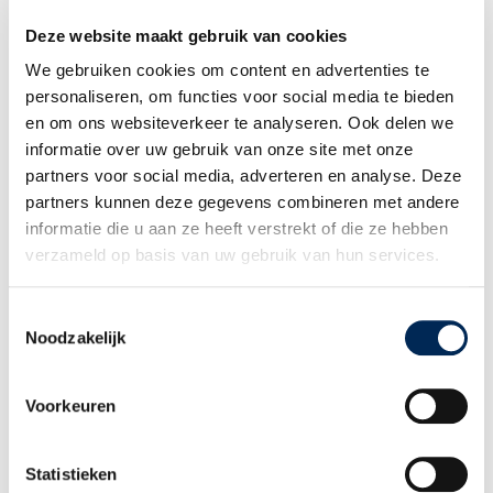
Entsenden
Deze website maakt gebruik van cookies
Niederlassung in Belgien gründen
Niederlassung in den Niederlanden
We gebruiken cookies om content en advertenties te
gründen
personaliseren, om functies voor social media te bieden
Länderinformationen
en om ons websiteverkeer te analyseren. Ook delen we
WER SIND SIE
informatie over uw gebruik van onze site met onze
Internationaler Arbeitgeber
partners voor social media, adverteren en analyse. Deze
Gehaltsabrechnung im Ausland
partners kunnen deze gegevens combineren met andere
Berater & Partner
informatie die u aan ze heeft verstrekt of die ze hebben
WER SIND WIR
verzameld op basis van uw gebruik van hun services.
Unsere Geschichte
Unsere Mitarbeiter
Toestemmingsselectie
Arbeiten bei Interfisc
Noodzakelijk
Kunden über Interfisc
MEHR ERFAHREN
Voorkeuren
Downloads
Ausbildung
Länderinformationen
Statistieken
Themenübersicht