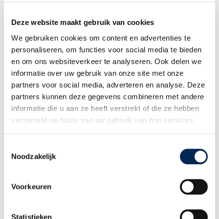
+49 (0)3 825 5003
INFO@INTERFISC.DE
Deze website maakt gebruik van cookies
LOGIN PORTAL
We gebruiken cookies om content en advertenties te
personaliseren, om functies voor social media te bieden
en om ons websiteverkeer te analyseren. Ook delen we
HOME
informatie over uw gebruik van onze site met onze
DIENSTLEISTUNGEN
partners voor social media, adverteren en analyse. Deze
Gehalts- und Urlaubsverwaltung
partners kunnen deze gegevens combineren met andere
Krankheit und Arbeitsunfähigkeit
informatie die u aan ze heeft verstrekt of die ze hebben
Versicherung
verzameld op basis van uw gebruik van hun services.
Zusatzleistungen
Arbeitsrechtliche Beratung
Steuerberatung
Toestemmingsselectie
Finanzbuchhaltung
Noodzakelijk
Eine Niederlassung gründen
SACHKENNTNIS
Voorkeuren
Personal in mehreren Ländern
Starten ohne Grenzen
Grenzüberschreitendes Arbeiten &
Statistieken