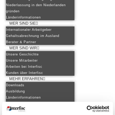
Niederlassung in den Niederlanden
gründen
Länderinformationen
WER SIND SIE
Internationaler Arbeitgeber
Gehaltsabrechnung im Ausland
Berater & Partner
WER SIND WIR
Unsere Geschichte
Unsere Mitarbeiter
Arbeiten bei Interfisc
Kunden über Interfisc
MEHR ERFAHREN
Downloads
Ausbildung
Länderinformationen
Themenübersicht
KONTAKT