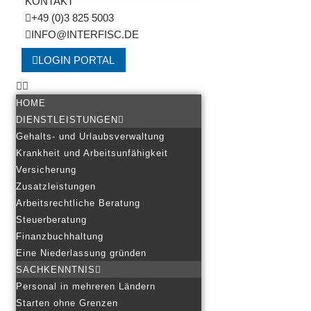
KONTAKT
+49 (0)3 825 5003
INFO@INTERFISC.DE
LOGIN PORTAL
HOME
DIENSTLEISTUNGEN
Gehalts- und Urlaubsverwaltung
Krankheit und Arbeitsunfähigkeit
Versicherung
Zusatzleistungen
Arbeitsrechtliche Beratung
Steuerberatung
Finanzbuchhaltung
Eine Niederlassung gründen
SACHKENNTNIS
Personal in mehreren Ländern
Starten ohne Grenzen