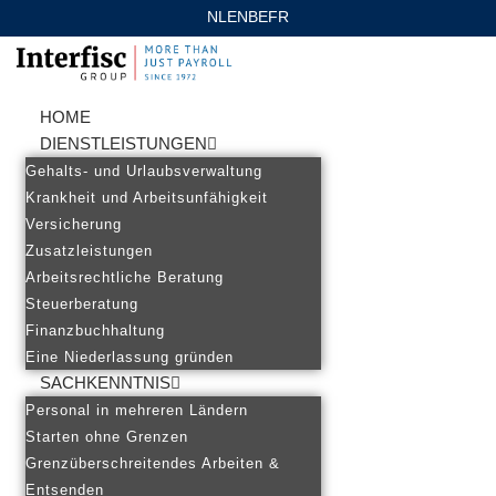
NL
EN
BE
FR
Ga
naar
de
HOME
inhoud
DIENSTLEISTUNGEN
Gehalts- und Urlaubsverwaltung
Krankheit und Arbeitsunfähigkeit
Versicherung
Zusatzleistungen
Arbeitsrechtliche Beratung
Steuerberatung
Finanzbuchhaltung
Eine Niederlassung gründen
SACHKENNTNIS
Personal in mehreren Ländern
Starten ohne Grenzen
Grenzüberschreitendes Arbeiten &
Entsenden