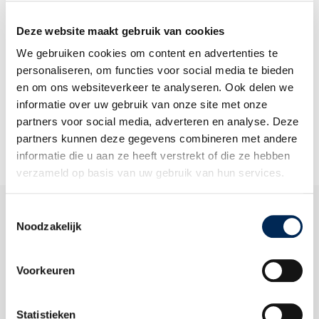
Mitarbeitervergünstigungen
Sozial- und Gesundheitswesen
Deze website maakt gebruik van cookies
We gebruiken cookies om content en advertenties te
Laden Sie unser Faktenblatt Personal in Frankreich herunter, mit
Informationen zu den Regelungen, Lohnkosten,
personaliseren, om functies voor social media te bieden
Arbeitgeberversicherungen und Verwaltung in Frankreich!
en om ons websiteverkeer te analyseren. Ook delen we
informatie over uw gebruik van onze site met onze
partners voor social media, adverteren en analyse. Deze
partners kunnen deze gegevens combineren met andere
Jetzt herunterladen
informatie die u aan ze heeft verstrekt of die ze hebben
verzameld op basis van uw gebruik van hun services.
Toestemmingsselectie
Offizielle Behörden in Frankreich
Noodzakelijk
Behörden:
Informationen
Voorkeuren
über:
Administration douanière
Zoll
Statistieken