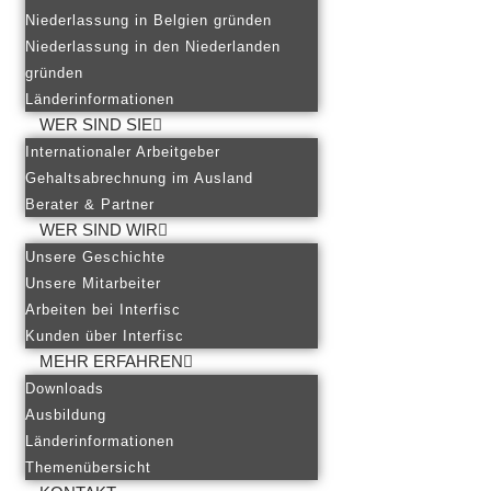
Niederlassung in Belgien gründen
Niederlassung in den Niederlanden
gründen
Länderinformationen
WER SIND SIE
Internationaler Arbeitgeber
Gehaltsabrechnung im Ausland
Berater & Partner
WER SIND WIR
Unsere Geschichte
Unsere Mitarbeiter
Arbeiten bei Interfisc
Kunden über Interfisc
MEHR ERFAHREN
Downloads
Ausbildung
Länderinformationen
Themenübersicht