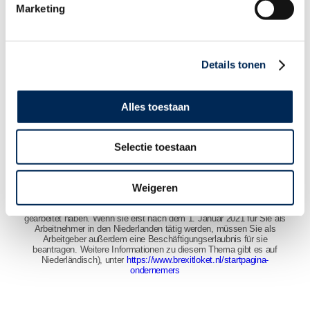
www.rijksoverheid.nl/onderwerpen/brexit/vraag-en-
Marketing
antwoord/heb-ik-na-de-brexit-een-werkvergunning-nodig-om-als-
brit-in-nederland-te-mogen-werken
(auf Niederländisch)
www.government.nl/topics/brexit/question-and-answer/as-a-
british-national-do-i-need-a-work-permit-to-work-in-the-
netherlands-after-brexit
(auf Englisch)
Details tonen
BESCHÄFTIGEN SIE AUCH BRITISCHE ARBEITNEHMER, DIE
Alles toestaan
IN DEN NIEDERLANDEN ODER EINEM ANDEREN EU-
MITGLIEDSTAAT FÜR SIE ARBEITEN?
Selectie toestaan
In den meisten Ländern müssen aufgrund des Brexit auch in dieser
Situation Formalitäten beachtet werden.
Weigeren
Beispielsweise müssen britische Staatsbürger in den Niederlanden
eine Aufenthaltsgenehmigung für die Niederlande beantragen, auch
wenn sie bereits vor dem 1. Januar 2021 in den Niederlanden für Sie
gearbeitet haben. Wenn sie erst nach dem 1. Januar 2021 für Sie als
Arbeitnehmer in den Niederlanden tätig werden, müssen Sie als
Arbeitgeber außerdem eine Beschäftigungserlaubnis für sie
beantragen. Weitere Informationen zu diesem Thema gibt es auf
Niederländisch), unter
https://www.brexitloket.nl/startpagina-
ondernemers