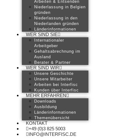
Arbeiten & Entsenden
Niederlassung in Belgien
gründen
Niederlassung in den
Niederlanden gründen
Länderinformationen
WER SIND SIE
Internationaler
Arbeitgeber
Gehaltsabrechnung im
Ausland
Berater & Partner
WER SIND WIR
Unsere Geschichte
Unsere Mitarbeiter
Arbeiten bei Interfisc
Kunden über Interfisc
MEHR ERFAHREN
Downloads
Ausbildung
Länderinformationen
Themenübersicht
KONTAKT
+49 (0)3 825 5003
INFO@INTERFISC.DE