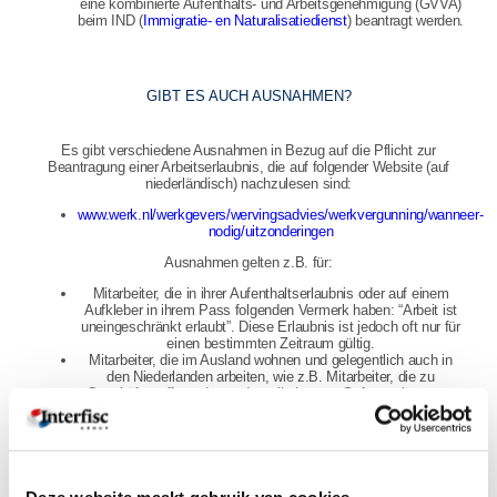
eine kombinierte Aufenthalts- und Arbeitsgenehmigung (GVVA)
beim IND (
Immigratie- en Naturalisatiedienst
) beantragt werden.
GIBT ES AUCH AUSNAHMEN?
Es gibt verschiedene Ausnahmen in Bezug auf die Pflicht zur
Beantragung einer Arbeitserlaubnis, die auf folgender Website (auf
niederländisch) nachzulesen sind:
www.werk.nl/werkgevers/wervingsadvies/werkvergunning/wanneer-
nodig/uitzonderingen
Ausnahmen gelten z.B. für:
Mitarbeiter, die in ihrer Aufenthaltserlaubnis oder auf einem
Aufkleber in ihrem Pass folgenden Vermerk haben: “Arbeit ist
uneingeschränkt erlaubt”. Diese Erlaubnis ist jedoch oft nur für
einen bestimmten Zeitraum gültig.
Mitarbeiter, die im Ausland wohnen und gelegentlich auch in
den Niederlanden arbeiten, wie z.B. Mitarbeiter, die zu
Geschäftstreffen oder zur Installation von Software kommen
(außer es ist von einer strukturellen Tätigkeit die Rede, die
nacheinander von mehreren ausländischen Mitarbeitern
ausgeführt wird).
Arbeitgeber in der internationalen Geschäftswelt, die
ausländischen Arbeitnehmern über das International Trade
Scheme vorübergehend erlauben, in den Niederlanden zu
Deze website maakt gebruik van cookies