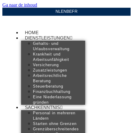
Ga naar de inhoud
NL
EN
BE
FR
HOME
DIENSTLEISTUNGEN
Gehalts- und
Urlaubsverwaltung
Krankheit und
Arbeitsunfähigkeit
Versicherung
Zusatzleistungen
Arbeitsrechtliche
Beratung
Steuerberatung
Finanzbuchhaltung
Eine Niederlassung
gründen
SACHKENNTNIS
Personal in mehreren
Ländern
Starten ohne Grenzen
Grenzüberschreitendes