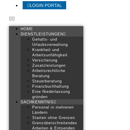
LOGIN PORTAL
HOME
DIENSTLEISTUNGEN
Gehalts- und
Urlaubsverwaltung
Krankheit und
Arbeitsunfähigkeit
Versicherung
Zusatzleistungen
Arbeitsrechtliche
Beratung
Steuerberatung
Finanzbuchhaltung
Eine Niederlassung
gründen
SACHKENNTNIS
Personal in mehreren
Ländern
Starten ohne Grenzen
Grenzüberschreitendes
Arbeiten & Entsenden