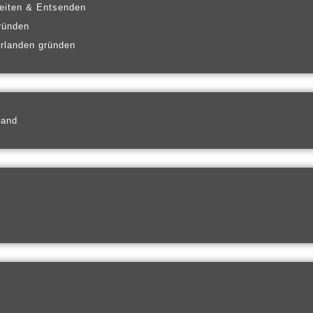
eiten & Entsenden
ründen
erlanden gründen
land