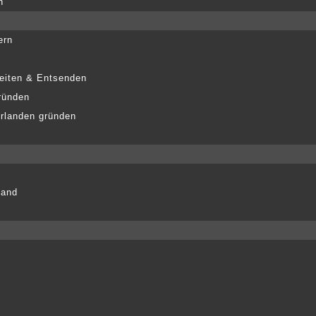
n
ern
eiten & Entsenden
ründen
erlanden gründen
land