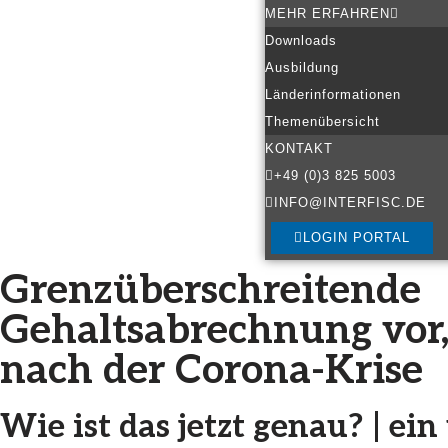
MEHR ERFAHREN
Downloads
Ausbildung
Länderinformationen
Themenübersicht
KONTAKT
+49 (0)3 825 5003
INFO@INTERFISC.DE
LOGIN PORTAL
Grenzüberschreitende
Gehaltsabrechnung vor
nach der Corona-Krise
Wie ist das jetzt genau? | ei