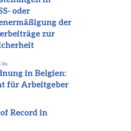
SS- oder
penermäßigung der
erbeiträge zur
icherheit
dnung in Belgien:
ht für Arbeitgeber
of Record in