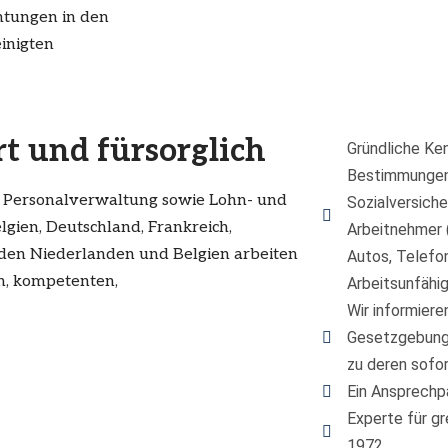
htungen in den
inigten
t und fürsorglich
Gründliche Ken
Bestimmungen 
e Personalverwaltung
sowie Lohn- und
Sozialversiche
lgien,
Deutschland, Frankreich,
Arbeitnehmer 
 den Niederlanden und Belgien arbeiten
Autos, Telefon
en, kompetenten,
Arbeitsunfähig
Wir informiere
Gesetzgebung 
zu deren sofo
Ein Ansprechpa
Experte für gr
1972