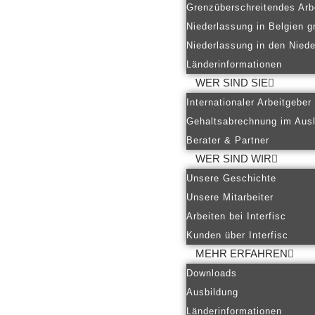
Grenzüberschreitendes Arb
Niederlassung in Belgien g
Niederlassung in den Nied
Länderinformationen
WER SIND SIE
Internationaler Arbeitgeber
Gehaltsabrechnung im Aus
Berater & Partner
WER SIND WIR
Unsere Geschichte
Unsere Mitarbeiter
Arbeiten bei Interfisc
Kunden über Interfisc
MEHR ERFAHREN
Downloads
Ausbildung
Länderinformationen