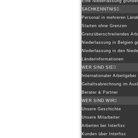
Eine Niederlassung gründe
SACHKENNTNIS
Personal in mehreren Länd
Starten ohne Grenzen
Grenzüberschreitendes Arb
Niederlassung in Belgien g
Niederlassung in den Nied
Länderinformationen
WER SIND SIE
Internationaler Arbeitgeber
Gehaltsabrechnung im Aus
Berater & Partner
WER SIND WIR
Unsere Geschichte
Unsere Mitarbeiter
Arbeiten bei Interfisc
Kunden über Interfisc