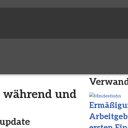
Verwand
, während und
Ermäßigu
Arbeitgeb
n update
ersten Ein