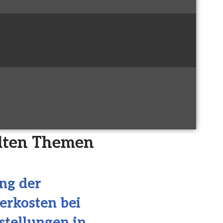
ten Themen
ng der
erkosten bei
stellungen in