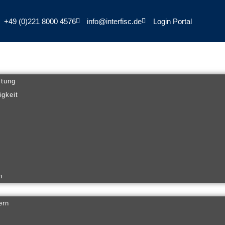
+49 (0)221 8000 4576
info@interfisc.de
Login Portal
ltung
igkeit
n
ern